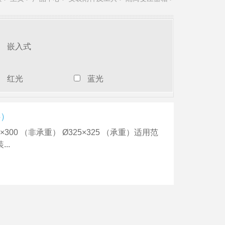
嵌入式
红光
蓝光
5）
300 （非承重） Ø325×325 （承重）适用范
..