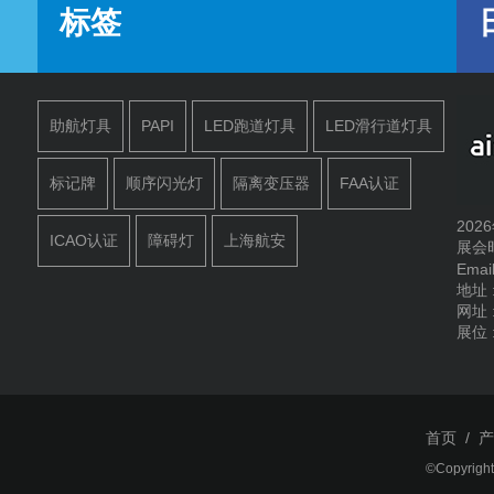
标签
助航灯具
PAPI
LED跑道灯具
LED滑行道灯具
标记牌
顺序闪光灯
隔离变压器
FAA认证
20
ICAO认证
障碍灯
上海航安
展会时
Emai
地址
网址 :
展位 :
首页
/
©Copyright 