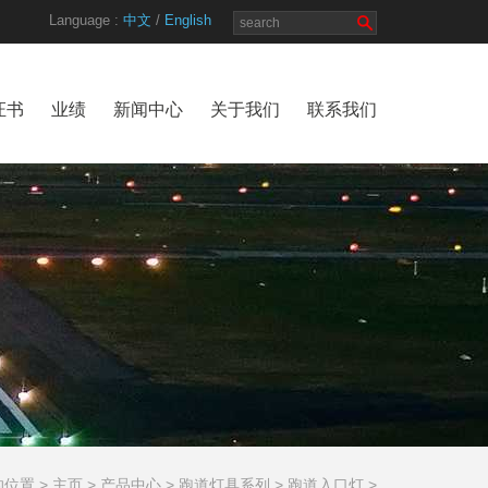
Language :
中文
/
English
证书
业绩
新闻中心
关于我们
联系我们
位置 >
主页
>
产品中心
>
跑道灯具系列
>
跑道入口灯
>