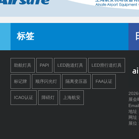
标签
助航灯具
PAPI
LED跑道灯具
LED滑行道灯具
标记牌
顺序闪光灯
隔离变压器
FAA认证
20
ICAO认证
障碍灯
上海航安
展会时
Emai
地址
网址 :
展位 :