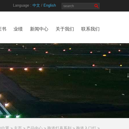
Language :
中文
/
English
证书
业绩
新闻中心
关于我们
联系我们
位置 >
主页
>
产品中心
>
跑道灯具系列
>
跑道入口灯
>